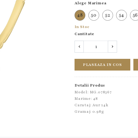
Alege Marimea
48
50
52
54
5
In Stoc
Cantitate
PLASEAZA IN COS
Detalii Produs
Model: MG.078367
Marime: 48
Carataj: Aur 14k
Gramaj: 0.98g