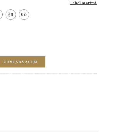
Tabel Marimi
6
58
60
CUMPARA ACUM