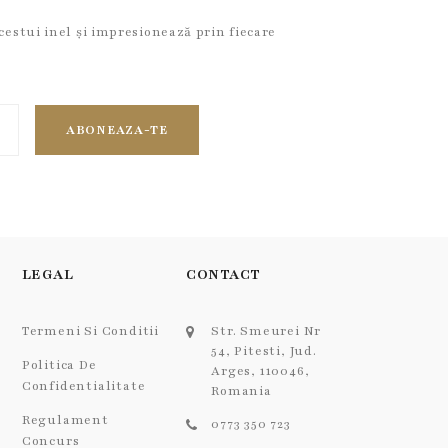
cestui inel și impresionează prin fiecare
ABONEAZA-TE
LEGAL
CONTACT
Termeni Si Conditii
Str. Smeurei Nr
54, Pitesti, Jud.
Politica De
Arges, 110046,
Confidentialitate
Romania
Regulament
0773 350 723
Concurs