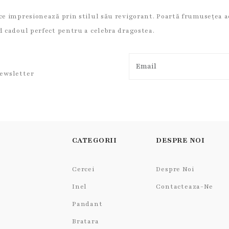
 ce impresionează prin stilul său revigorant. Poartă frumusețea a
nd cadoul perfect pentru a celebra dragostea.
newsletter
CATEGORII
DESPRE NOI
Cercei
Despre Noi
Inel
Contacteaza-Ne
Pandant
Bratara