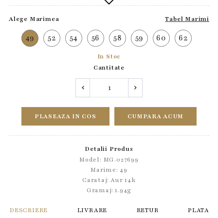
Alege Marimea
Tabel Marimi
49
52
54
56
58
59
60
62
In Stoc
Cantitate
PLASEAZA IN COS
CUMPARA ACUM
Detalii Produs
Model: MG.027699
Marime: 49
Carataj: Aur 14k
Gramaj: 1.94g
DESCRIERE
LIVRARE
RETUR
PLATA