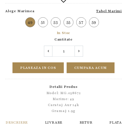
Alege Marimea
Tabel Marimi
49
51
53
55
57
59
In Stoc
Cantitate
PLASEAZA IN COS
CUMPARA ACUM
Detalii Produs
Model: MG.058672
Marime: 49
Carataj: Aur 14k
Gramaj: 1.9g
DESCRIERE
LIVRARE
RETUR
PLATA