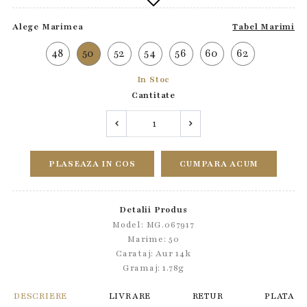
Alege Marimea
Tabel Marimi
48
50
52
54
56
60
62
In Stoc
Cantitate
PLASEAZA IN COS
CUMPARA ACUM
Detalii Produs
Model: MG.067917
Marime: 50
Carataj: Aur 14k
Gramaj: 1.78g
DESCRIERE
LIVRARE
RETUR
PLATA