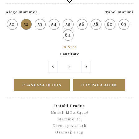
Alege Marimea
Tabel Marimi
50
52
53
54
55
56
58
60
63
64
In Stoc
Cantitate
PLASEAZA IN COS
CUMPARA ACUM
Detalii Produs
Model: MG.084746
Marime: 52
Carataj: Aur 14k
Gramaj: 2.32g