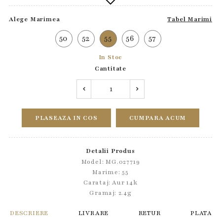
Alege Marimea
Tabel Marimi
50
52
55
56
57
In Stoc
Cantitate
PLASEAZA IN COS
CUMPARA ACUM
Detalii Produs
Model: MG.027719
Marime: 55
Carataj: Aur 14k
Gramaj: 2.4g
DESCRIERE
LIVRARE
RETUR
PLATA