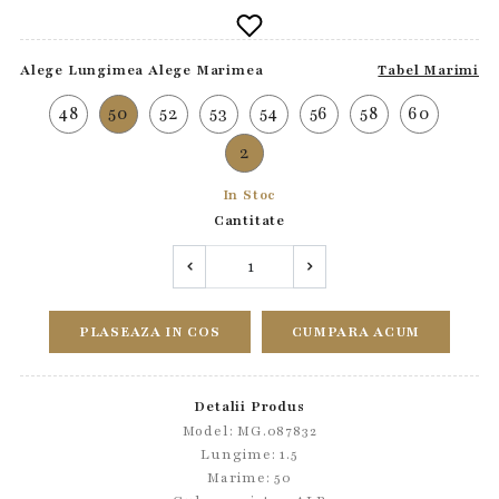
Alege Lungimea
Alege Marimea
Tabel Marimi
48
50
52
53
54
56
58
60
2
In Stoc
Cantitate
PLASEAZA IN COS
CUMPARA ACUM
Detalii Produs
Model: MG.087832
Lungime: 1.5
Marime: 50