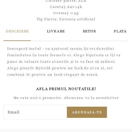
Culoare piatra: ALB
Carataj: Aur 14k
Gramaj: 0.9g
Tip Piatra:
Zirconia artificial
DESCRIERE
LIVRARE
RETUR
PLATA
Descoperă inelul - cu ajutorul caruia îți vei dezvălui
feminitatea în toate formele ei. Alege bijuteria ce îți va
pune in valoare toate atuurile și te va face să radiezi.
Alege piesele MyGold pentru un look de zi cu zi, ori
combină-le pentru un look elegant de seară.
AFLA PRIMUL NOUTATILE!
Nu rata nici o promotie. Aboneaza-te la newsletter
ABONEAZA-TE