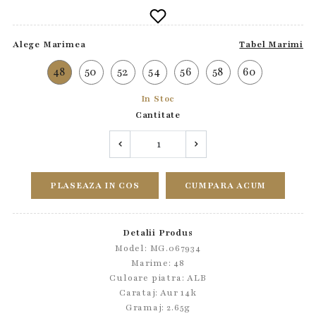
Alege Marimea
Tabel Marimi
48
50
52
54
56
58
60
In Stoc
Cantitate
PLASEAZA IN COS
CUMPARA ACUM
Detalii Produs
Model: MG.067934
Marime: 48
Culoare piatra: ALB
Carataj: Aur 14k
Gramaj: 2.65g