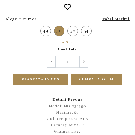
Alege Marimea
Tabel Marimi
49
50
52
54
In Stoc
Cantitate
PLASEAZA IN COS
CUMPARA ACUM
Detalii Produs
Model: MG.039990
Marime: 50
Culoare piatra: ALB
Carataj: Aur 14k
Gramaj: 1.32g