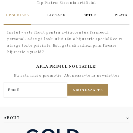
Tip Piatra:
Zirconia artificial
DESCRIERE
LIVRARE
RETUR
PLATA
Inelul - este făcut pentru a-ți accentua farmecul
personal. Adaugă look-ului tău o bijuterie specială ce va
atrage toate privirile. Ești gata să radiezi prin fiecare
bijuterie MyGold?
AFLA PRIMUL NOUTATILE!
Nu rata nici o promotie. Aboneaza-te la newsletter
ABONEAZA-TE
ABOUT