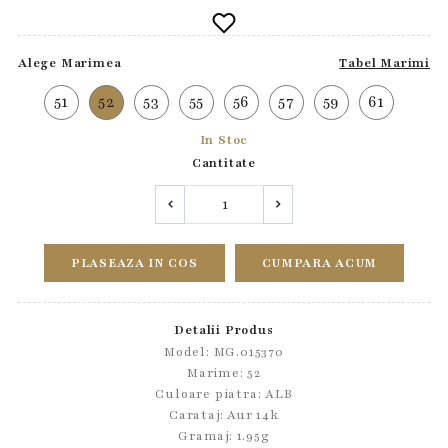
Alege Marimea
Tabel Marimi
51
52
53
55
56
57
59
61
In Stoc
Cantitate
PLASEAZA IN COS
CUMPARA ACUM
Detalii Produs
Model: MG.015370
Marime: 52
Culoare piatra: ALB
Carataj: Aur 14k
Gramaj: 1.95g