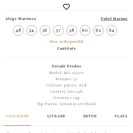
Alege Marimea
Tabel Marimi
48
54
56
57
58
60
62
64
Stoc indisponibil
Cantitate
Detalii Produs
Model: MG.015371
Marime: 52
Culoare piatra: ALB
Carataj: Aur 14k
Gramaj: 1.19g
Tip Piatra:
Zirconia artificial
DESCRIERE
LIVRARE
RETUR
PLATA