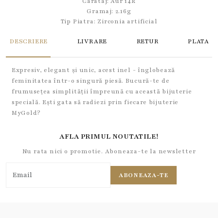
Carataj: Aur 14k
Gramaj: 2.16g
Tip Piatra:
Zirconia artificial
DESCRIERE
LIVRARE
RETUR
PLATA
Expresiv, elegant și unic, acest inel - înglobează
feminitatea într-o singură piesă. Bucură-te de
frumusețea simplității împreună cu această bijuterie
specială. Ești gata să radiezi prin fiecare bijuterie
MyGold?
AFLA PRIMUL NOUTATILE!
Nu rata nici o promotie. Aboneaza-te la newsletter
ABONEAZA-TE