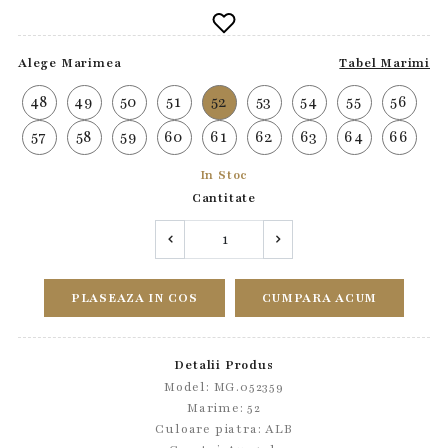
Alege Marimea
Tabel Marimi
48
49
50
51
52
53
54
55
56
57
58
59
60
61
62
63
64
66
In Stoc
Cantitate
PLASEAZA IN COS
CUMPARA ACUM
Detalii Produs
Model: MG.052359
Marime: 52
Culoare piatra: ALB