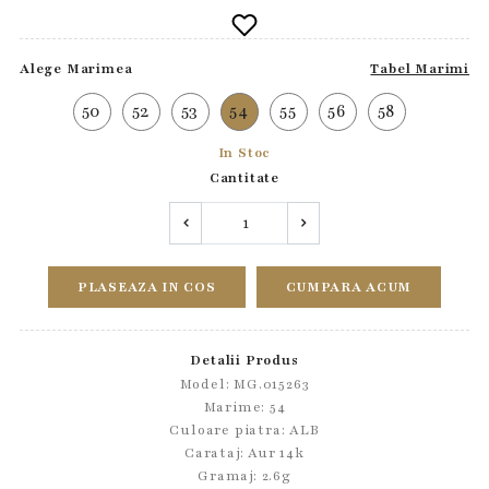
Alege Marimea
Tabel Marimi
50
52
53
54
55
56
58
In Stoc
Cantitate
PLASEAZA IN COS
CUMPARA ACUM
Detalii Produs
Model: MG.015263
Marime: 54
Culoare piatra: ALB
Carataj: Aur 14k
Gramaj: 2.6g