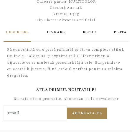
Culoare piatra: MULTICOLOR
Carataj: Aur 14k
Gramaj: 1.36g
Tip Piatra:
Zirconia artificial
DESCRIERE
LIVRARE
RETUR
PLATA
Fă cunoștință cu o piesă rafinată ce îți va completa stilul.
Cu inelu - alege să-ți exprimi stilul liber printr-o
bijuterie ce se mulează personalității tale. Surprinde-o
cu acestă bijuterie, fiind cadoul perfect pentru a celebra
dragostea.
AFLA PRIMUL NOUTATILE!
Nu rata nici o promotie. Aboneaza-te la newsletter
ABONEAZA-TE