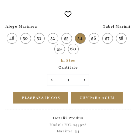
Alege Marimea
Tabel Marimi
48
50
51
52
53
54
56
57
58
59
60
In Stoc
Cantitate
PLASEAZA IN COS
CUMPARA ACUM
Detalii Produs
Model: MG.049928
Marime: 54