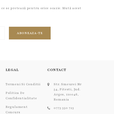
- ce se pretează pentru orice ocazie. Mută acest
ABONEAZA-TE
LEGAL
CONTACT
Termeni Si Conditii
Str. Smeurei Nr
54, Pitesti, Jud.
Politica De
Arges, 110046,
Confidentialitate
Romania
Regulament
0773 350 723
Concurs