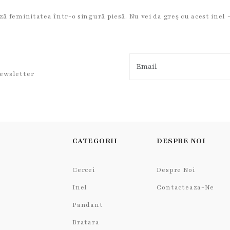
ază feminitatea într-o singură piesă. Nu vei da greș cu acest inel 
newsletter
CATEGORII
DESPRE NOI
Cercei
Despre Noi
Inel
Contacteaza-Ne
Pandant
Bratara