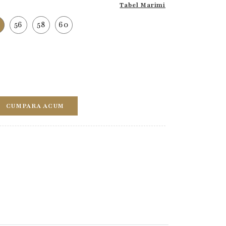
Tabel Marimi
4
56
58
60
CUMPARA ACUM