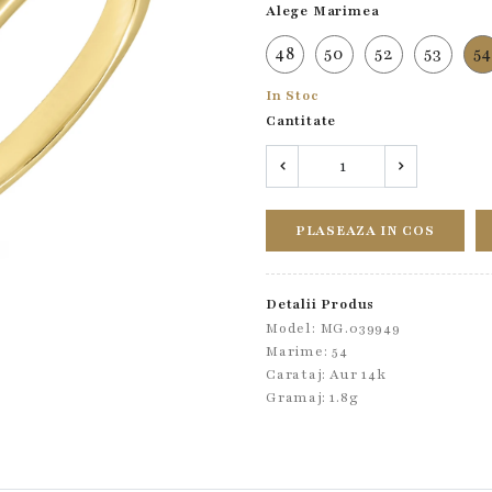
Alege Marimea
48
50
52
53
5
In Stoc
Cantitate
PLASEAZA IN COS
Detalii Produs
Model: MG.039949
Marime: 54
Carataj: Aur 14k
Gramaj: 1.8g