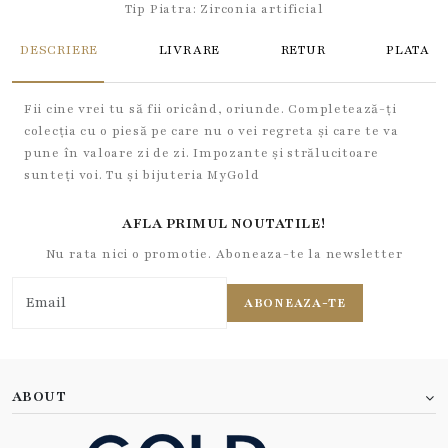
Tip Piatra:
Zirconia artificial
DESCRIERE
LIVRARE
RETUR
PLATA
Fii cine vrei tu să fii oricând, oriunde. Completează-ți
colecția cu o piesă pe care nu o vei regreta și care te va
pune în valoare zi de zi. Impozante și strălucitoare
sunteți voi. Tu și bijuteria MyGold
AFLA PRIMUL NOUTATILE!
Nu rata nici o promotie. Aboneaza-te la newsletter
ABONEAZA-TE
ABOUT