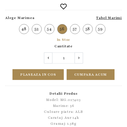
Alege Marimea
Tabel Marimi
48
52
54
56
57
58
59
In Stoc
Cantitate
PLASEAZA IN COS
CUMPARA ACUM
Detalii Produs
Model: MG.027403
Marime: 56
Culoare piatra: ALB
Carataj: Aur 14k
Gramaj: 1.38g