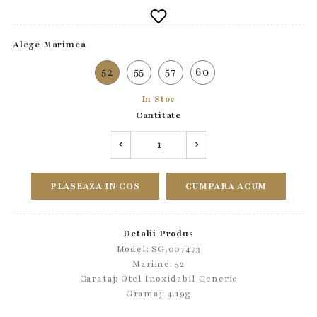
Alege Marimea
52
55
57
60
In Stoc
Cantitate
PLASEAZA IN COS
CUMPARA ACUM
Detalii Produs
Model: SG.007473
Marime: 52
Carataj: Otel Inoxidabil Generic
Gramaj: 4.19g