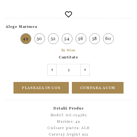
Alege Marimea
49
50
52
54
56
58
60
In Stoc
Cantitate
PLASEAZA IN COS
CUMPARA ACUM
Detalii Produs
Model: AG.024382
Marime: 49
Culoare piatra: ALB
Carataj: Argint 925