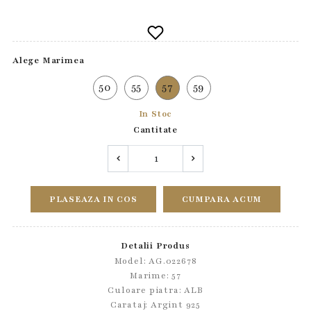
Alege Marimea
50
55
57
59
In Stoc
Cantitate
PLASEAZA IN COS
CUMPARA ACUM
Detalii Produs
Model: AG.022678
Marime: 57
Culoare piatra: ALB
Carataj: Argint 925