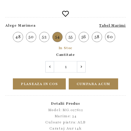
Alege Marimea
Tabel Marimi
48
50
52
54
55
56
58
60
In Stoc
Cantitate
PLASEAZA IN COS
CUMPARA ACUM
Detalii Produs
Model: MG.027612
Marime: 54
Culoare piatra: ALB
Carataj: Aur 14k