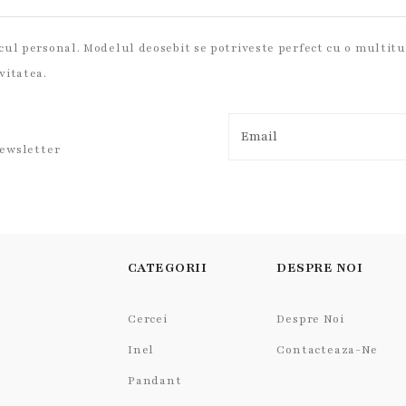
cul personal. Modelul deosebit se potriveste perfect cu o multitu
vitatea.
newsletter
CATEGORII
DESPRE NOI
Cercei
Despre Noi
Inel
Contacteaza-Ne
Pandant