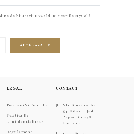
dine de bijuterii MyGold. Bijuteriile MyGold
ABONEAZA-TE
LEGAL
CONTACT
Termeni Si Conditii
Str. Smeurei Nr
54, Pitesti, Jud.
Politica De
Arges, 110046,
Confidentialitate
Romania
Regulament
0773 350 723