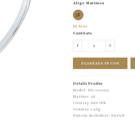
Alege Marimea
56
In Stoc
Cantitate
PLASEAZA IN COS
Detalii Produs
Model: DG.000215
Marime: 56
Carataj: Aur 18k
Gramaj: 1.56g
Sistem inchidere:
Surub