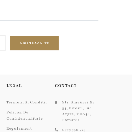
ABONEAZA-TE
LEGAL
CONTACT
Termeni Si Conditii
Str. Smeurei Nr
54, Pitesti, Jud.
Politica De
Arges, 110046,
Confidentialitate
Romania
Regulament
0773 350 723