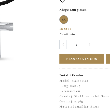
Alege Lungimea
45
In Stoc
Cantitate
PLASEAZA IN COS
Detalii Produs
Model: SG.006127
Lungime: 45
Extensie: cu
Carataj: Otel Inoxidabil Gene
Gramaj: 12.76g
Material auxiliar:
Snur