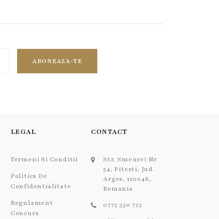
ABONEAZA-TE
LEGAL
CONTACT
Termeni Si Conditii
Str. Smeurei Nr
54, Pitesti, Jud.
Politica De
Arges, 110046,
Confidentialitate
Romania
Regulament
0773 350 723
Concurs