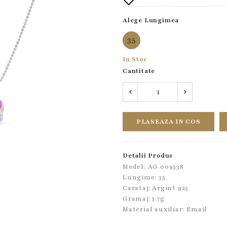
Alege Lungimea
35
In Stoc
Cantitate
PLASEAZA IN COS
Detalii Produs
Model: AG.009538
Lungime: 35
Carataj: Argint 925
Gramaj: 1.7g
Material auxiliar:
Email