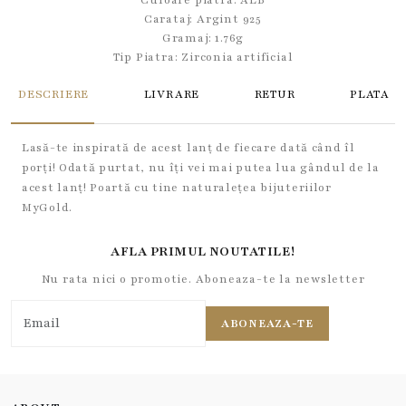
Culoare piatra: ALB
Carataj: Argint 925
Gramaj: 1.76g
Tip Piatra:
Zirconia artificial
DESCRIERE
LIVRARE
RETUR
PLATA
Lasă-te inspirată de acest lanț de fiecare dată când îl
porți! Odată purtat, nu îți vei mai putea lua gândul de la
acest lanț! Poartă cu tine naturalețea bijuteriilor
MyGold.
AFLA PRIMUL NOUTATILE!
Nu rata nici o promotie. Aboneaza-te la newsletter
ABONEAZA-TE