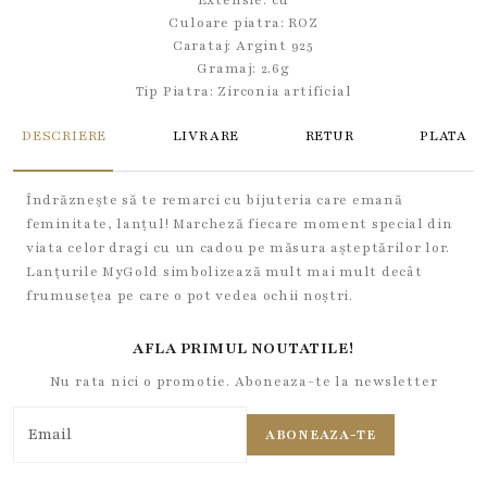
Extensie: cu
Culoare piatra: ROZ
Carataj: Argint 925
Gramaj: 2.6g
Tip Piatra:
Zirconia artificial
DESCRIERE
LIVRARE
RETUR
PLATA
Îndrăznește să te remarci cu bijuteria care emană
feminitate, lanțul! Marcheză fiecare moment special din
viata celor dragi cu un cadou pe măsura așteptărilor lor.
Lanțurile MyGold simbolizează mult mai mult decât
frumusețea pe care o pot vedea ochii noștri.
AFLA PRIMUL NOUTATILE!
Nu rata nici o promotie. Aboneaza-te la newsletter
ABONEAZA-TE