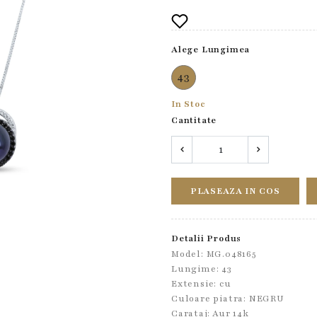
Alege Lungimea
43
In Stoc
Cantitate
PLASEAZA IN COS
Detalii Produs
Model: MG.048165
Lungime: 43
Extensie: cu
Culoare piatra: NEGRU
Carataj: Aur 14k