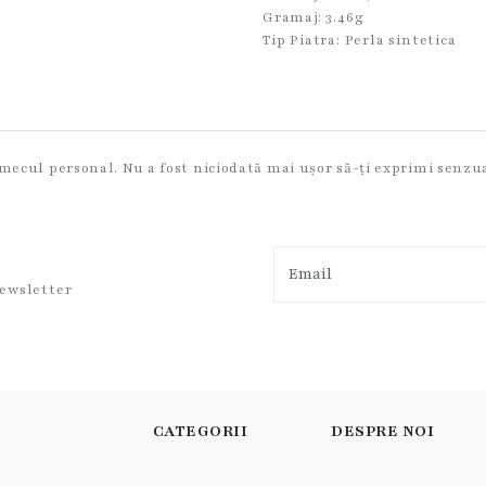
Gramaj: 3.46g
Tip Piatra:
Perla sintetica
rmecul personal. Nu a fost niciodată mai ușor să-ți exprimi senzua
newsletter
CATEGORII
DESPRE NOI