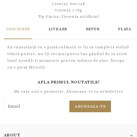
Carataj: Aur 14k
Gramaj: 1.76g
Tip Piatra:
Zirconia artificial
DESCRIERE
LIVRARE
RETUR
PLATA
Fă cunoștință cu o piesă rafinată ce îți va completa stilul!
Odată purtat, nu îți vei mai putea lua gândul de la acest
lanț! Acordă-ți momente pentru iubirea de sine. Începe
cu o piesă MyGold.
AFLA PRIMUL NOUTATILE!
Nu rata nici o promotie. Aboneaza-te la newsletter
ABONEAZA-TE
ABOUT