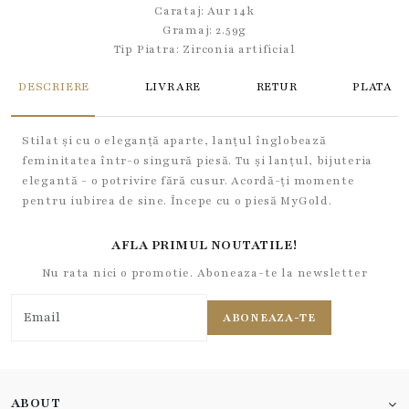
Carataj: Aur 14k
Gramaj: 2.59g
Tip Piatra:
Zirconia artificial
DESCRIERE
LIVRARE
RETUR
PLATA
Stilat și cu o eleganță aparte, lanțul înglobează
feminitatea într-o singură piesă. Tu și lanțul, bijuteria
elegantă - o potrivire fără cusur. Acordă-ți momente
pentru iubirea de sine. Începe cu o piesă MyGold.
AFLA PRIMUL NOUTATILE!
Nu rata nici o promotie. Aboneaza-te la newsletter
ABONEAZA-TE
ABOUT