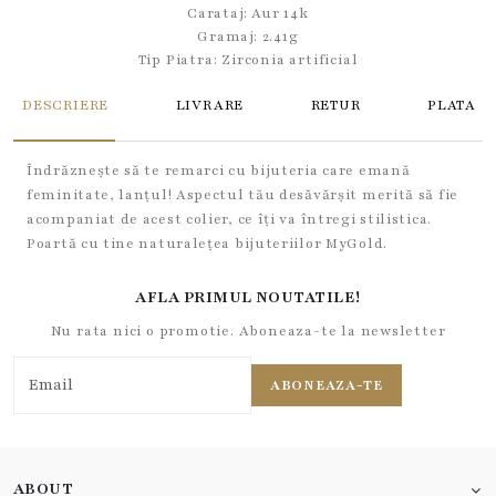
Carataj: Aur 14k
Gramaj: 2.41g
Tip Piatra:
Zirconia artificial
DESCRIERE
LIVRARE
RETUR
PLATA
Îndrăznește să te remarci cu bijuteria care emană
feminitate, lanțul! Aspectul tău desăvărșit merită să fie
acompaniat de acest colier, ce îți va întregi stilistica.
Poartă cu tine naturalețea bijuteriilor MyGold.
AFLA PRIMUL NOUTATILE!
Nu rata nici o promotie. Aboneaza-te la newsletter
ABONEAZA-TE
ABOUT