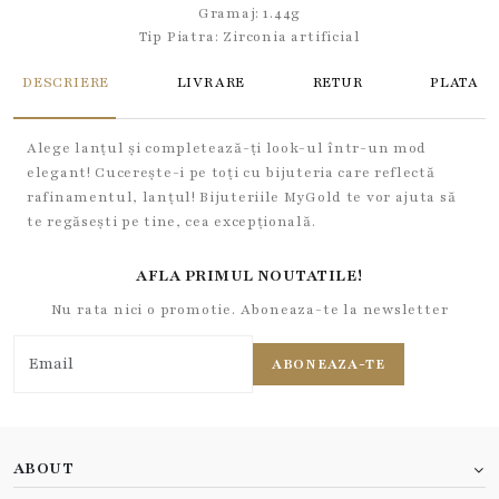
Gramaj: 1.44g
Tip Piatra:
Zirconia artificial
DESCRIERE
LIVRARE
RETUR
PLATA
Alege lanțul și completează-ți look-ul într-un mod
elegant! Cucerește-i pe toți cu bijuteria care reflectă
rafinamentul, lanțul! Bijuteriile MyGold te vor ajuta să
te regăsești pe tine, cea excepțională.
AFLA PRIMUL NOUTATILE!
Nu rata nici o promotie. Aboneaza-te la newsletter
ABONEAZA-TE
ABOUT