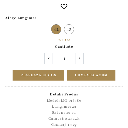
Alege Lungimea
42
43
In Stoc
Cantitate
PLASEAZA IN COS
CUMPARA ACUM
Detalii Produs
Model: MG.016789
Lungime: 42
Extensie: cu
Carataj: Aur 14k
Gramaj: 1.32g