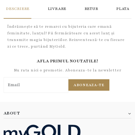
DESCRIERE
LIVRARE
RETUR
PLATA
Îndrăznește să te remarci cu bijuteria care emană
feminitate, lanțul! Fii fermăcătoare cu acest lanț și
transmite magia bijuteriilor. Reinventează-te cu fiecare
zi ce trece, purtând MyGold.
AFLA PRIMUL NOUTATILE!
Nu rata nici o promotie. Aboneaza-te la newsletter
ABONEAZA-TE
ABOUT