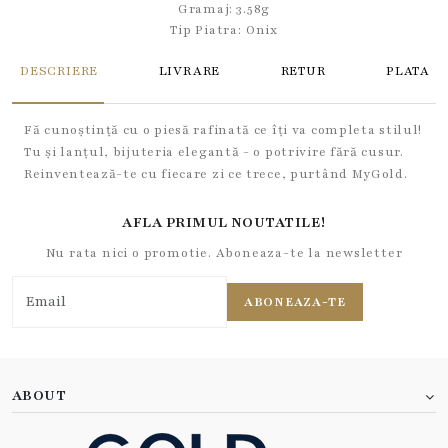
Gramaj: 3.58g
Tip Piatra:
Onix
DESCRIERE
LIVRARE
RETUR
PLATA
Fă cunoștință cu o piesă rafinată ce îți va completa stilul!
Tu și lanțul, bijuteria elegantă - o potrivire fără cusur.
Reinventează-te cu fiecare zi ce trece, purtând MyGold.
AFLA PRIMUL NOUTATILE!
Nu rata nici o promotie. Aboneaza-te la newsletter
ABONEAZA-TE
ABOUT