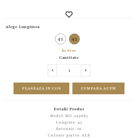
Alege Lungimea
42
43
In Stoc
Cantitate
PLASEAZA IN COS
CUMPARA ACUM
Detalii Produs
Model: MG.049683
Lungime: 43
Extensie: cu
Culoare piatra: ALB