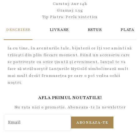
Carataj: Aur 14k
Gramaj: 1.5g
Tip Piatra:
Perla sintetica
DESCRIERE
LIVRARE
RETUR
PLATA
Ia cu tine, în aventurile tale, bijuterii ce îți vor aminti să
trăiești din plin fiecare moment. Fiind un accesoriu care
se potrivește cu orice ținută și eveniment, lanțul te va
face să strălucești! Lanțurile MyGold simbolizează mult
mai mult decât frumusețea pe care o pot vedea ochii
noștri.
AFLA PRIMUL NOUTATILE!
Nu rata nici o promotie. Aboneaza-te la newsletter
ABONEAZA-TE