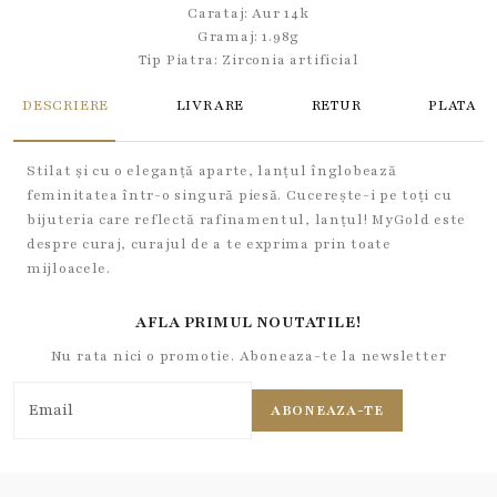
Carataj: Aur 14k
Gramaj: 1.98g
Tip Piatra:
Zirconia artificial
DESCRIERE
LIVRARE
RETUR
PLATA
Stilat și cu o eleganță aparte, lanțul înglobează
feminitatea într-o singură piesă. Cucerește-i pe toți cu
bijuteria care reflectă rafinamentul, lanțul! MyGold este
despre curaj, curajul de a te exprima prin toate
mijloacele.
AFLA PRIMUL NOUTATILE!
Nu rata nici o promotie. Aboneaza-te la newsletter
ABONEAZA-TE