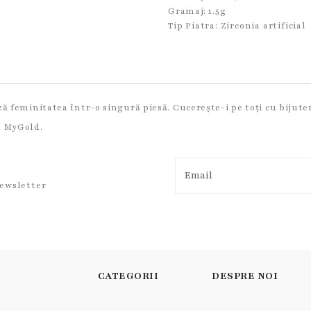
Gramaj: 1.5g
Tip Piatra:
Zirconia artificial
ză feminitatea într-o singură piesă. Cucerește-i pe toți cu bijute
d MyGold.
newsletter
CATEGORII
DESPRE NOI