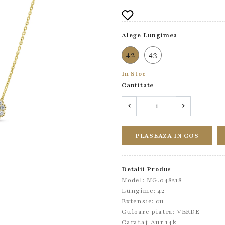
Alege Lungimea
42
43
In Stoc
Cantitate
PLASEAZA IN COS
Detalii Produs
Model: MG.048218
Lungime: 42
Extensie: cu
Culoare piatra: VERDE
Carataj: Aur 14k