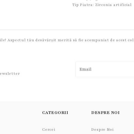
Tip Piatra:
Zirconia artificial
ile! Aspectul tău desăvărșit merită să fie acompaniat de acest colie
newsletter
CATEGORII
DESPRE NOI
Cercei
Despre Noi