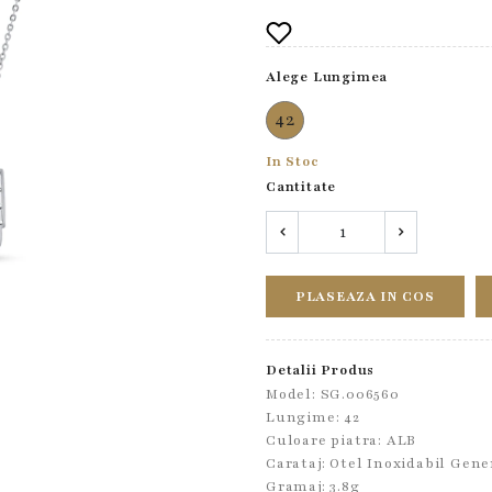
Alege Lungimea
42
In Stoc
Cantitate
PLASEAZA IN COS
Detalii Produs
Model: SG.006560
Lungime: 42
Culoare piatra: ALB
Carataj: Otel Inoxidabil Gene
Gramaj: 3.8g